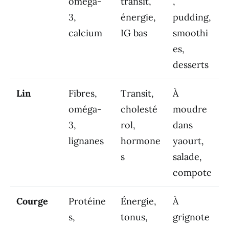
oméga-
transit,
,
3,
énergie,
pudding,
calcium
IG bas
smoothi
es,
desserts
Lin
Fibres,
Transit,
À
oméga-
cholesté
moudre
3,
rol,
dans
lignanes
hormone
yaourt,
s
salade,
compote
Courge
Protéine
Énergie,
À
s,
tonus,
grignote