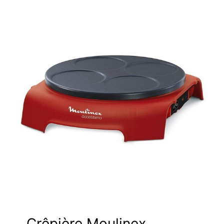
Crêpière Moulinex