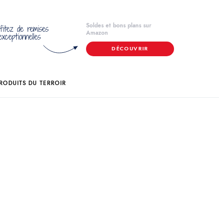
Soldes et bons plans sur
fitez de remises
Amazon
exceptionnelles
DÉCOUVRIR
RODUITS DU TERROIR